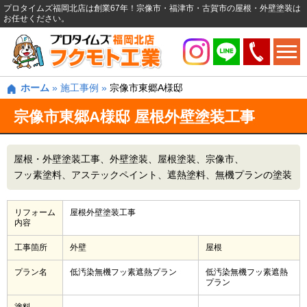
プロタイムズ福岡北店は創業67年！宗像市・福津市・古賀市の屋根・外壁塗装は
お任せください。
ホーム
»
施工事例
»
宗像市東郷A様邸
宗像市東郷A様邸 屋根外壁塗装工事
屋根・外壁塗装工事
外壁塗装
屋根塗装
宗像市
フッ素塗料
アステックペイント
遮熱塗料
無機プランの塗装
リフォーム
屋根外壁塗装工事
内容
工事箇所
外壁
屋根
プラン名
低汚染無機フッ素遮熱プラン
低汚染無機フッ素遮熱
プラン
塗料