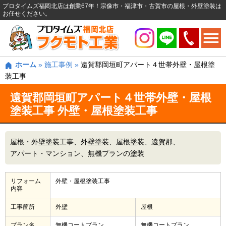
プロタイムズ福岡北店は創業67年！宗像市・福津市・古賀市の屋根・外壁塗装は
お任せください。
ホーム
»
施工事例
»
遠賀郡岡垣町アパート４世帯外壁・屋根塗
装工事
遠賀郡岡垣町アパート４世帯外壁・屋根
塗装工事 外壁・屋根塗装工事
屋根・外壁塗装工事
外壁塗装
屋根塗装
遠賀郡
アパート・マンション
無機プランの塗装
リフォーム
外壁・屋根塗装工事
内容
工事箇所
外壁
屋根
プラン名
無機コートプラン
無機コートプラン