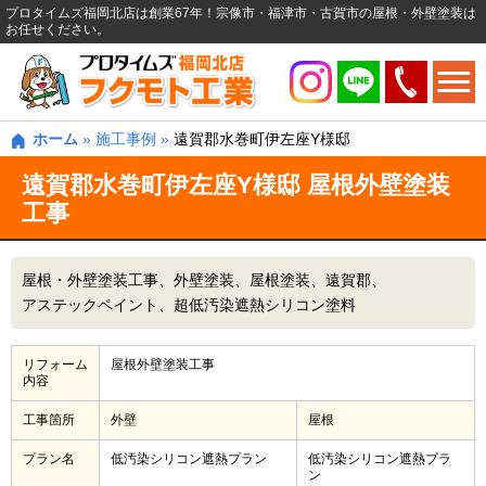
プロタイムズ福岡北店は創業67年！宗像市・福津市・古賀市の屋根・外壁塗装は
お任せください。
ホーム
»
施工事例
»
遠賀郡水巻町伊左座Y様邸
遠賀郡水巻町伊左座Y様邸 屋根外壁塗装
工事
屋根・外壁塗装工事
外壁塗装
屋根塗装
遠賀郡
アステックペイント
超低汚染遮熱シリコン塗料
リフォーム
屋根外壁塗装工事
内容
工事箇所
外壁
屋根
プラン名
低汚染シリコン遮熱プラン
低汚染シリコン遮熱プラ
ン