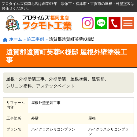
プロタイムズ福岡北店は創業67年！宗像市・福津市・古賀市の屋根・外壁塗装は
お任せください。
ホーム
»
施工事例
»
遠賀郡遠賀町芙蓉K様邸
遠賀郡遠賀町芙蓉K様邸 屋根外壁塗装工
事
屋根・外壁塗装工事
外壁塗装
屋根塗装
遠賀郡
シリコン塗料
アステックペイント
リフォーム
屋根外壁塗装工事
内容
工事箇所
外壁
屋根
プラン名
ハイクラスシリコンプラン
ハイクラスシリコンプラ
ン