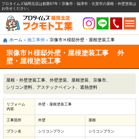
プロタイムズ福岡北店は創業67年！宗像市・福津市・古賀市の屋根・外壁塗装は
お任せください。
ホーム
»
施工事例
»
宗像市Ｈ様邸外壁・屋根塗装工事
宗像市Ｈ様邸外壁・屋根塗装工事 外
壁・屋根塗装工事
屋根・外壁塗装工事
外壁塗装
屋根塗装
宗像市
シリコン塗料
アステックペイント
遮熱塗料
リフォーム
外壁・屋根塗装工事
内容
工事箇所
外壁
屋根
プラン名
シリコンプラン
シリコンプラン