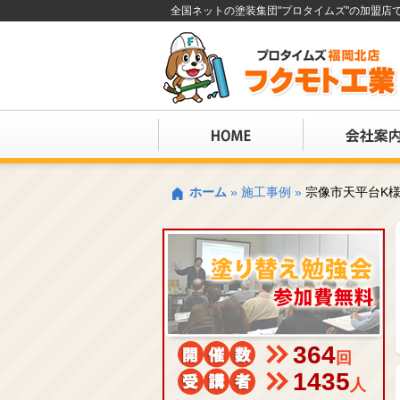
全国ネットの塗装集団"プロタイムズ"の加盟
ホーム
»
施工事例
»
宗像市天平台K
364
回
1435
人