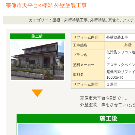
宗像市天平台K様邸 外壁塗装工事
カテゴリー：
屋根・外壁塗装工事
,
外壁塗装
,
宗像市
,
アステ
リフォーム内容
外壁塗装工事
工事箇所
外壁
低汚染シリコン
プラン名
ン
塗料メーカー
アステックペイ
超低汚染リファ
塗料名
1000Si-IR
リフォーム期間
１週間
宗像市天平台K様邸です。
外壁塗装工事をさせていただ