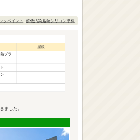
ックペイント
,
超低汚染遮熱シリコン塗料
屋根
遮熱プラ
ント
イン
きました。