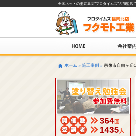
全国ネットの塗装集団"プロタイムズ"の加盟
ホーム
»
施工事例
»
宗像市自由ヶ丘
364
回
1435
人