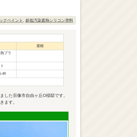
ックペイント
,
超低汚染遮熱シリコン塗料
屋根
遮熱プラ
ント
-IR
ました宗像市自由ヶ丘O様邸です。
きます。