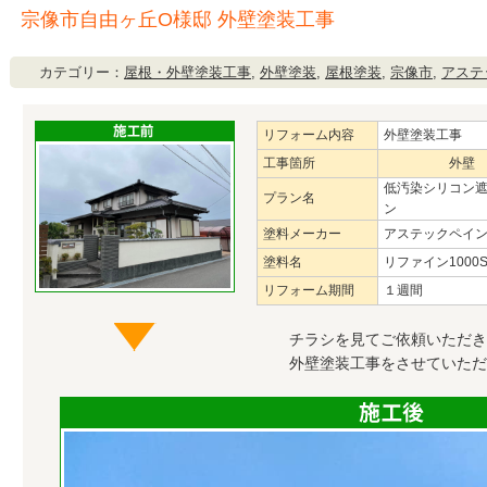
宗像市自由ヶ丘O様邸 外壁塗装工事
カテゴリー：
屋根・外壁塗装工事
,
外壁塗装
,
屋根塗装
,
宗像市
,
アステ
リフォーム内容
外壁塗装工事
工事箇所
外壁
低汚染シリコン
プラン名
ン
塗料メーカー
アステックペイ
塗料名
リファイン1000Si
リフォーム期間
１週間
チラシを見てご依頼いただき
外壁塗装工事をさせていただ