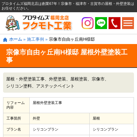
プロタイムズ福岡北店は創業67年！宗像市・福津市・古賀市の屋根・外壁塗装は
お任せください。
ホーム
»
施工事例
»
宗像市自由ヶ丘南H様邸
宗像市自由ヶ丘南H様邸 屋根外壁塗装工
事
屋根・外壁塗装工事
外壁塗装
屋根塗装
宗像市
シリコン塗料
アステックペイント
リフォーム
屋根外壁塗装工事
内容
工事箇所
外壁
屋根
プラン名
シリコンプラン
シリコンプラン