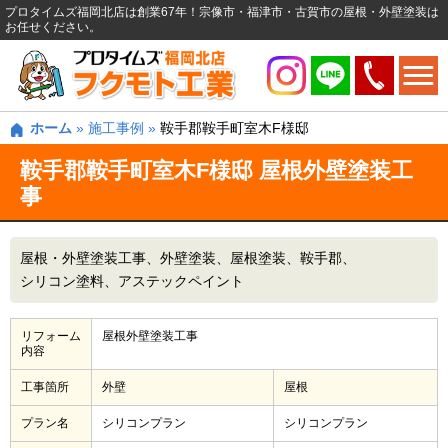
プロタイムズ福岡北店は創業67年！宗像市・福津市・古賀市の屋根・外壁塗装は
お任せください。
ホーム
»
施工事例
»
鞍手郡鞍手町室木F様邸
鞍手郡鞍手町室木F様邸 屋根外壁塗装工
事
屋根・外壁塗装工事
外壁塗装
屋根塗装
鞍手郡
シリコン塗料
アステックペイント
リフォーム
屋根外壁塗装工事
内容
工事箇所
外壁
屋根
プラン名
シリコンプラン
シリコンプラン