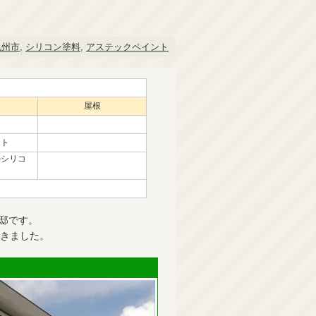
九州市
,
シリコン塗料
,
アステックペイント
屋根
ント
ルシリコ
邸です。
きました。