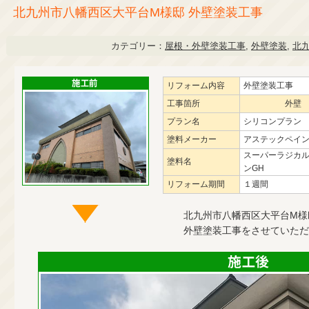
北九州市八幡西区大平台M様邸 外壁塗装工事
カテゴリー：
屋根・外壁塗装工事
,
外壁塗装
,
北
リフォーム内容
外壁塗装工事
工事箇所
外壁
プラン名
シリコンプラン
塗料メーカー
アステックペイ
スーパーラジカ
塗料名
ンGH
リフォーム期間
１週間
北九州市八幡西区大平台M様
外壁塗装工事をさせていただ