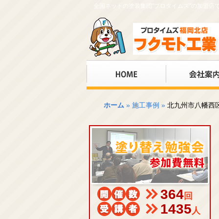
全国ネットの塗装集団"プロタイムズ"の加盟
ホーム
»
施工事例
»
北九州市八幡西
364
回
1435
人