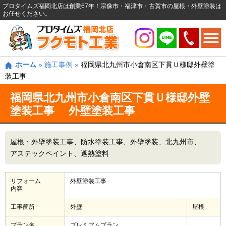
プロタイムズ福岡北店は創業67年！宗像市・福津市・古賀市の屋根・外壁塗装は
お任せください。
ホーム
»
施工事例
»
福岡県北九州市小倉南区下貫Ｕ様邸外壁塗
装工事
福岡県北九州市小倉南区下貫Ｕ様邸外壁
塗装工事 外壁塗装工事
屋根・外壁塗装工事
防水塗装工事
外壁塗装
北九州市
アステックペイント
遮熱塗料
リフォーム
外壁塗装工事
内容
工事箇所
外壁
屋根
プラン名
プレミアムプラン