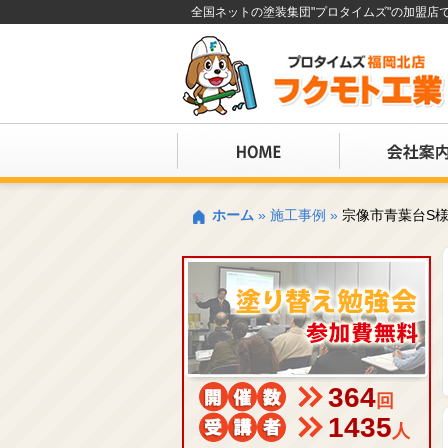
全国ネットの塗装集団"プロタイムズ"の加盟
ホーム
»
施工事例
»
宗像市青葉台S
364
回
1435
人