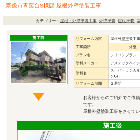
宗像市青葉台S様邸 屋根外壁塗装工事
カテゴリー：
屋根・外壁塗装工事
,
外壁塗装
,
屋根塗装
,
リフォーム内容
屋根外壁塗装工
工事箇所
外壁
プラン名
シリコンプラン
塗料メーカー
アステックペイ
スーパーラジカ
塗料名
ンGH
リフォーム期間
２週間
お客様からのご紹介でご依頼
です。
屋根外壁塗装工事をさせてい