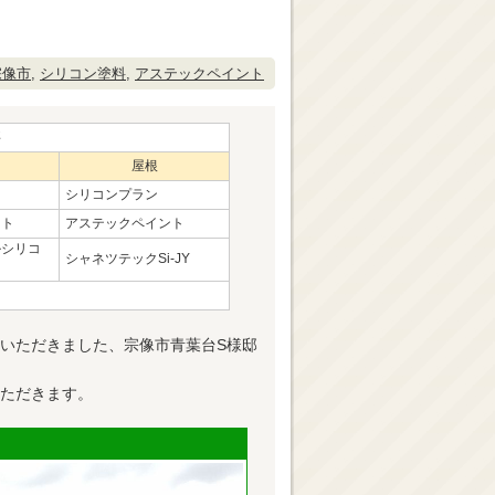
宗像市
,
シリコン塗料
,
アステックペイント
事
屋根
シリコンプラン
ント
アステックペイント
ルシリコ
シャネツテックSi-JY
いただきました、宗像市青葉台S様邸
ただきます。