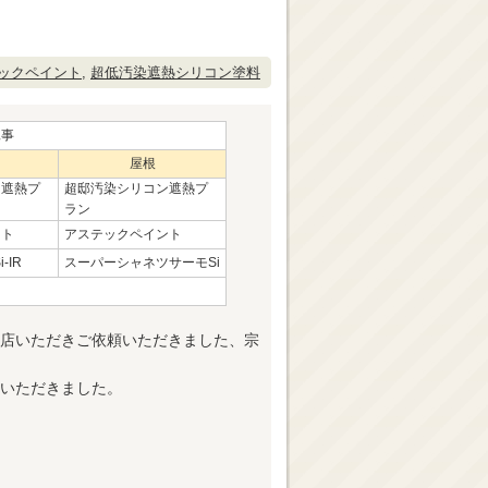
ックペイント
,
超低汚染遮熱シリコン塗料
工事
屋根
ン遮熱プ
超邸汚染シリコン遮熱プ
ラン
ント
アステックペイント
-IR
スーパーシャネツサーモSi
店いただきご依頼いただきました、宗
いただきました。