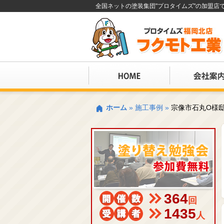
全国ネットの塗装集団"プロタイムズ"の加盟
ホーム
»
施工事例
»
宗像市石丸O様
364
回
1435
人