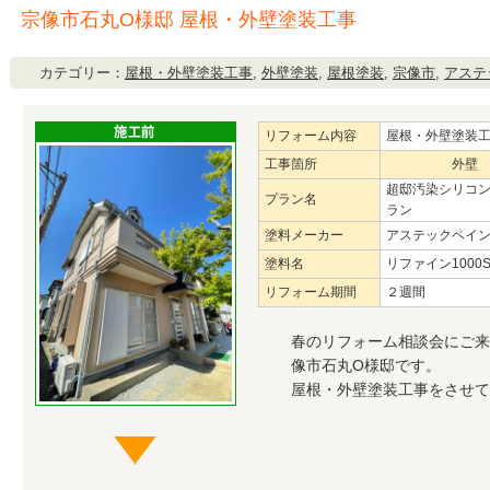
宗像市石丸O様邸 屋根・外壁塗装工事
カテゴリー：
屋根・外壁塗装工事
,
外壁塗装
,
屋根塗装
,
宗像市
,
アステ
リフォーム内容
屋根・外壁塗装
工事箇所
外壁
超邸汚染シリコ
プラン名
ラン
塗料メーカー
アステックペイ
塗料名
リファイン1000Si
リフォーム期間
２週間
春のリフォーム相談会にご来
像市石丸O様邸です。
屋根・外壁塗装工事をさせて