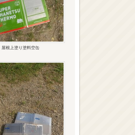
屋根上塗り塗料空缶