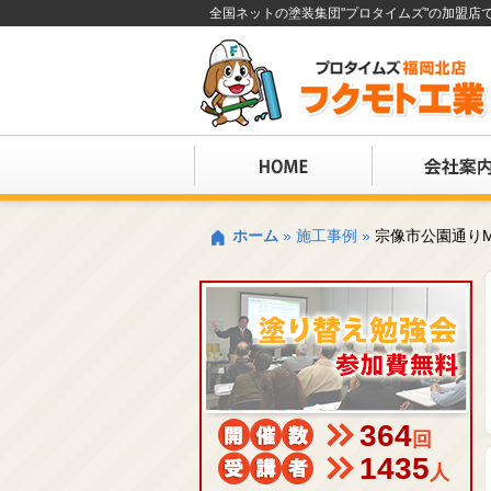
全国ネットの塗装集団"プロタイムズ"の加盟
ホーム
»
施工事例
»
宗像市公園通り
364
回
1435
人