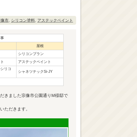
宗像市
,
シリコン塗料
,
アステックペイント
工事
屋根
シリコンプラン
ント
アステックペイント
ルシリコ
シャネツテックSi-JY
だきました宗像市公園通りM様邸で
いただきます。