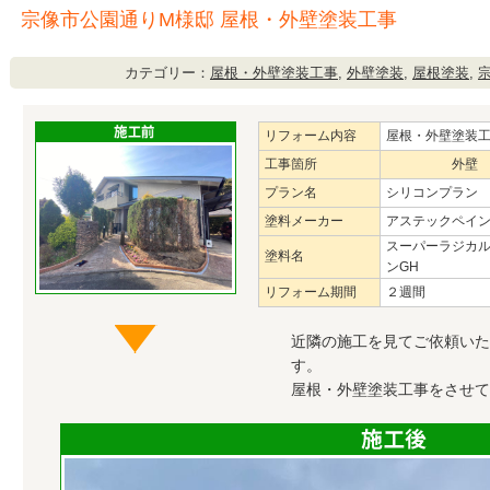
宗像市公園通りM様邸 屋根・外壁塗装工事
カテゴリー：
屋根・外壁塗装工事
,
外壁塗装
,
屋根塗装
,
リフォーム内容
屋根・外壁塗装
工事箇所
外壁
プラン名
シリコンプラン
塗料メーカー
アステックペイ
スーパーラジカ
塗料名
ンGH
リフォーム期間
２週間
近隣の施工を見てご依頼いた
す。
屋根・外壁塗装工事をさせて