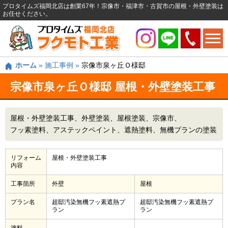
プロタイムズ福岡北店は創業67年！宗像市・福津市・古賀市の屋根・外壁塗装は
お任せください。
ホーム
»
施工事例
»
宗像市泉ヶ丘Ｏ様邸
宗像市泉ヶ丘Ｏ様邸 屋根・外壁塗装工事
屋根・外壁塗装工事
外壁塗装
屋根塗装
宗像市
フッ素塗料
アステックペイント
遮熱塗料
無機プランの塗装
リフォーム
屋根・外壁塗装工事
内容
工事箇所
外壁
屋根
プラン名
超邸汚染無機フッ素遮熱プ
超邸汚染無機フッ素遮熱プ
ラン
ラン
塗料