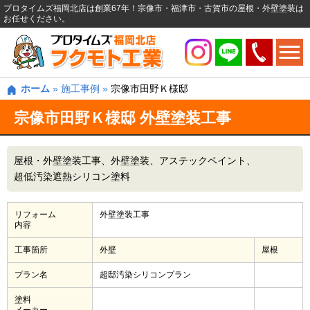
プロタイムズ福岡北店は創業67年！宗像市・福津市・古賀市の屋根・外壁塗装は
お任せください。
ホーム
»
施工事例
»
宗像市田野Ｋ様邸
宗像市田野Ｋ様邸 外壁塗装工事
屋根・外壁塗装工事
外壁塗装
アステックペイント
超低汚染遮熱シリコン塗料
リフォーム
外壁塗装工事
内容
工事箇所
外壁
屋根
プラン名
超邸汚染シリコンプラン
塗料
メーカー