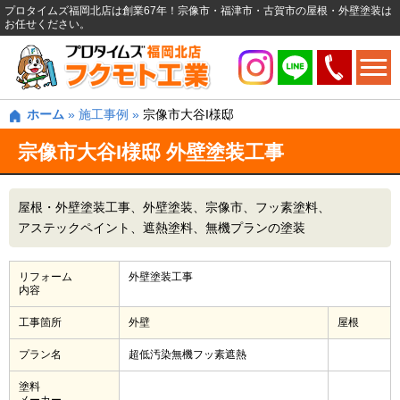
プロタイムズ福岡北店は創業67年！宗像市・福津市・古賀市の屋根・外壁塗装は
お任せください。
ホーム
»
施工事例
»
宗像市大谷I様邸
宗像市大谷I様邸 外壁塗装工事
屋根・外壁塗装工事
外壁塗装
宗像市
フッ素塗料
アステックペイント
遮熱塗料
無機プランの塗装
リフォーム
外壁塗装工事
内容
工事箇所
外壁
屋根
プラン名
超低汚染無機フッ素遮熱
塗料
メーカー