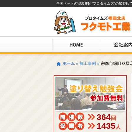
全国ネットの塗装集団"プロタイムズ"の加盟
ホーム
»
施工事例
»
宗像市緑町Ｏ様
364
回
1435
人