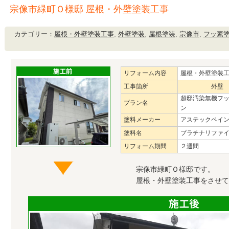
宗像市緑町Ｏ様邸 屋根・外壁塗装工事
カテゴリー：
屋根・外壁塗装工事
,
外壁塗装
,
屋根塗装
,
宗像市
,
フッ素
リフォーム内容
屋根・外壁塗装
工事箇所
外壁
超邸汚染無機フ
プラン名
ン
塗料メーカー
アステックペイ
塗料名
プラチナリファ
リフォーム期間
２週間
宗像市緑町Ｏ様邸です。
屋根・外壁塗装工事をさせて