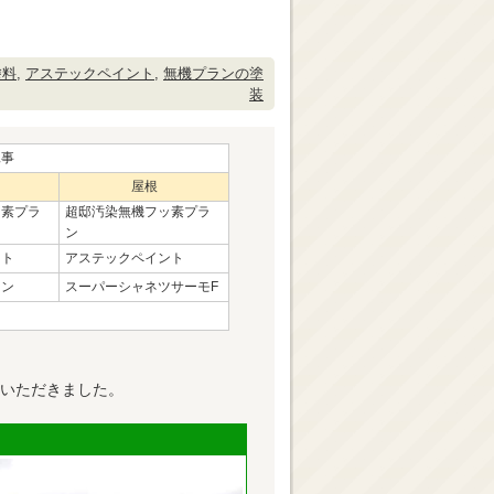
塗料
,
アステックペイント
,
無機プランの塗
装
工事
屋根
ッ素プラ
超邸汚染無機フッ素プラ
ン
ント
アステックペイント
イン
スーパーシャネツサーモF
いただきました。