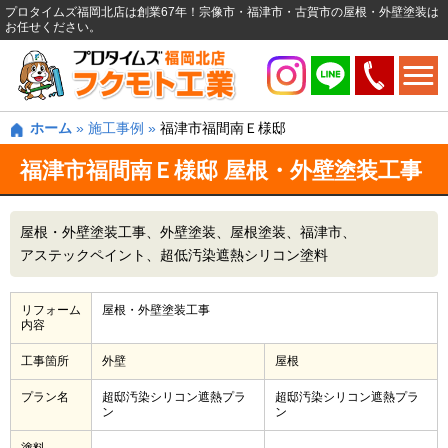
プロタイムズ福岡北店は創業67年！宗像市・福津市・古賀市の屋根・外壁塗装は
お任せください。
ホーム
»
施工事例
»
福津市福間南Ｅ様邸
福津市福間南Ｅ様邸 屋根・外壁塗装工事
屋根・外壁塗装工事
外壁塗装
屋根塗装
福津市
アステックペイント
超低汚染遮熱シリコン塗料
リフォーム
屋根・外壁塗装工事
内容
工事箇所
外壁
屋根
プラン名
超邸汚染シリコン遮熱プラ
超邸汚染シリコン遮熱プラ
ン
ン
塗料