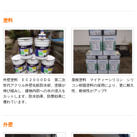
塗料
外壁塗料 ＥＣ２０００ＤＧ 第二次
屋根塗料 マイティーシリコン シリ
世代アクリル外壁化粧防水材。塗膜が
コン樹脂塗料の採用により、更に耐久
伸び縮みし、建物内部への水の浸入を
性、耐候性がアップ!!
カットします。防水効果、防麈効果に
優れています。
外壁