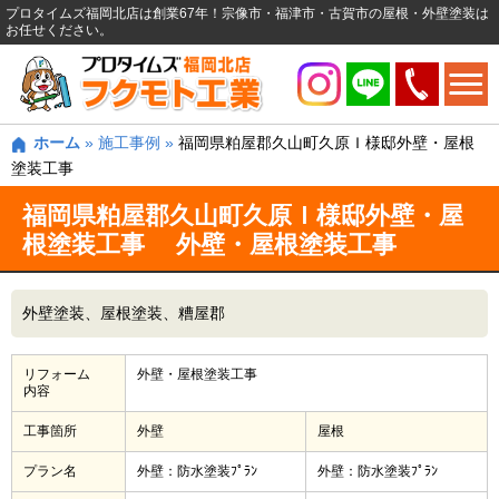
プロタイムズ福岡北店は創業67年！宗像市・福津市・古賀市の屋根・外壁塗装は
お任せください。
ホーム
»
施工事例
»
福岡県粕屋郡久山町久原Ｉ様邸外壁・屋根
塗装工事
福岡県粕屋郡久山町久原Ｉ様邸外壁・屋
根塗装工事 外壁・屋根塗装工事
外壁塗装
屋根塗装
糟屋郡
リフォーム
外壁・屋根塗装工事
内容
工事箇所
外壁
屋根
プラン名
外壁：防水塗装ﾌﾟﾗﾝ
外壁：防水塗装ﾌﾟﾗﾝ