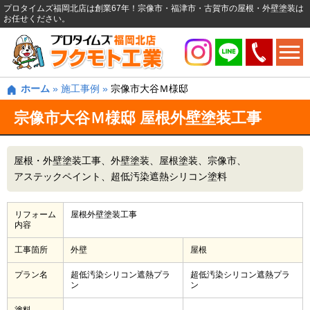
プロタイムズ福岡北店は創業67年！宗像市・福津市・古賀市の屋根・外壁塗装は
お任せください。
ホーム
»
施工事例
»
宗像市大谷Ｍ様邸
宗像市大谷Ｍ様邸 屋根外壁塗装工事
屋根・外壁塗装工事
外壁塗装
屋根塗装
宗像市
アステックペイント
超低汚染遮熱シリコン塗料
リフォーム
屋根外壁塗装工事
内容
工事箇所
外壁
屋根
プラン名
超低汚染シリコン遮熱プラ
超低汚染シリコン遮熱プラ
ン
ン
塗料