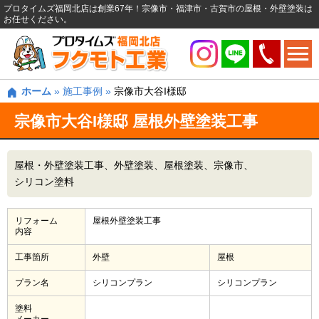
プロタイムズ福岡北店は創業67年！宗像市・福津市・古賀市の屋根・外壁塗装は
お任せください。
ホーム
»
施工事例
»
宗像市大谷I様邸
宗像市大谷I様邸 屋根外壁塗装工事
屋根・外壁塗装工事
外壁塗装
屋根塗装
宗像市
シリコン塗料
リフォーム
屋根外壁塗装工事
内容
工事箇所
外壁
屋根
プラン名
シリコンプラン
シリコンプラン
塗料
メーカー