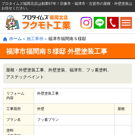
プロタイムズ福岡北店は創業67年！宗像市・福津市・古賀市の屋根・外壁塗装は
お任せください。
ホーム
»
施工事例
»
福津市福間南Ｓ様邸
福津市福間南Ｓ様邸 外壁塗装工事
屋根・外壁塗装工事
外壁塗装
福津市
フッ素塗料
アステックペイント
リフォーム
外壁塗装工事
内容
工事箇所
外壁
屋根
プラン名
フッ素プラン
塗料
メーカー