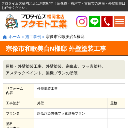
プロタイムズ福岡北店は創業67年！宗像市・福津市・古賀市の屋根・外壁塗装は
お任せください。
ホーム
»
施工事例
»
宗像市和歌美台N様邸
宗像市和歌美台N様邸 外壁塗装工事
屋根・外壁塗装工事
外壁塗装
宗像市
フッ素塗料
アステックペイント
無機プランの塗装
リフォーム
外壁塗装工事
内容
工事箇所
外壁
屋根
プラン名
超低汚染無機フッ素遮熱プラン
塗料
メーカー