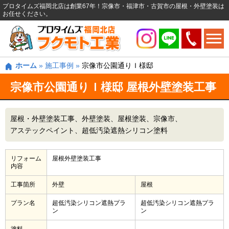
プロタイムズ福岡北店は創業67年！宗像市・福津市・古賀市の屋根・外壁塗装は
お任せください。
ホーム
»
施工事例
»
宗像市公園通りＩ様邸
宗像市公園通りＩ様邸 屋根外壁塗装工事
屋根・外壁塗装工事
外壁塗装
屋根塗装
宗像市
アステックペイント
超低汚染遮熱シリコン塗料
リフォーム
屋根外壁塗装工事
内容
工事箇所
外壁
屋根
プラン名
超低汚染シリコン遮熱プラ
超低汚染シリコン遮熱プラ
ン
ン
塗料