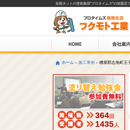
全国ネットの塗装集団"プロタイムズ"の加盟
ホーム
»
施工事例
»
糟屋郡志免町王
364
回
1435
人