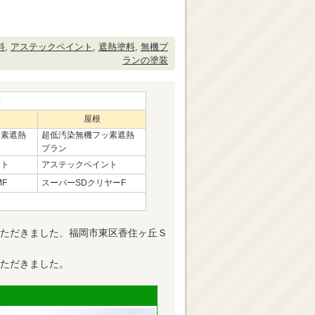
料
,
アステックペイント
,
遮熱塗料
,
無機プ
ランの塗装
事
屋根
ッ素遮熱
超低汚染無機フッ素遮熱
プラン
ント
アステックペイント
MF
スーパーSDクリヤーF
ただきました、福岡市東区香住ヶ丘Ｓ
ただきました。