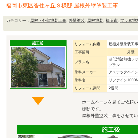
福岡市東区香住ヶ丘Ｓ様邸 屋根外壁塗装工事
カテゴリー：
屋根・外壁塗装工事
,
外壁塗装
,
屋根塗装
,
福岡市
,
フッ素塗
リフォーム内容
屋根外壁塗装工
工事箇所
外壁
超低汚染無機フ
プラン名
プラン
塗料メーカー
アステックペイ
塗料名
リファイン1000
リフォーム期間
2週間
ホームページを見てご依頼い
様邸です。
屋根外壁塗装工事をさせてい