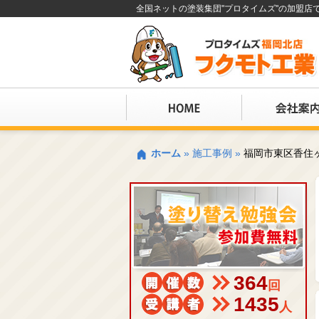
全国ネットの塗装集団"プロタイムズ"の加盟
ホーム
»
施工事例
»
福岡市東区香住
364
回
1435
人