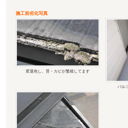
施工前劣化写真
変退色し、苔・カビが繁殖してます
バル