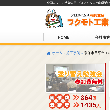
全国ネットの塗装集団"プロタイムズ"の加盟
ホーム
»
施工事例
»
宗像市天平台Ｉ
364
回
1435
人