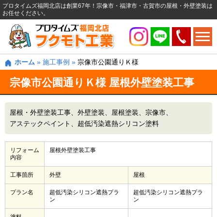
プロタイムズ福岡北店は創業67年！宗像市・福津市・古賀市の屋根・外壁塗装は
お任せください。
ホーム
»
施工事例
»
宗像市公園通りＫ様
宗像市公園通りＫ様 屋根外壁塗装工事
屋根・外壁塗装工事
外壁塗装
屋根塗装
宗像市
アステックペイント
超低汚染遮熱シリコン塗料
リフォーム
屋根外壁塗装工事
内容
工事箇所
外壁
屋根
プラン名
超低汚染シリコン遮熱プラ
超低汚染シリコン遮熱プラ
ン
ン
塗料