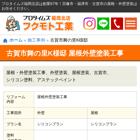
プロタイムズ福岡北店は創業67年！宗像市・福津市・古賀市の屋根・外壁塗装は
お任せください。
ホーム
»
施工事例
»
古賀市舞の里K様邸
古賀市舞の里K様邸 屋根外壁塗装工事
屋根・外壁塗装工事
外壁塗装
屋根塗装
古賀市
シリコン塗料
アステックペイント
リフォーム
屋根外壁塗装工事
内容
工事箇所
外壁
屋根
プラン名
シリコンプラン
シリコンプラン
塗料
メーカー