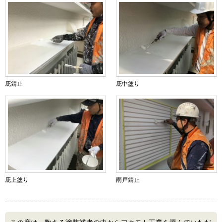
庇錆止
庇中塗り
庇上塗り
雨戸錆止