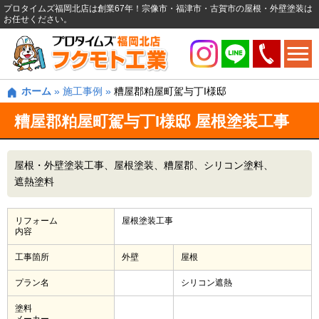
プロタイムズ福岡北店は創業67年！宗像市・福津市・古賀市の屋根・外壁塗装は
お任せください。
ホーム
»
施工事例
»
糟屋郡粕屋町駕与丁I様邸
糟屋郡粕屋町駕与丁I様邸 屋根塗装工事
屋根・外壁塗装工事
屋根塗装
糟屋郡
シリコン塗料
遮熱塗料
リフォーム
屋根塗装工事
内容
工事箇所
外壁
屋根
プラン名
シリコン遮熱
塗料
メーカー