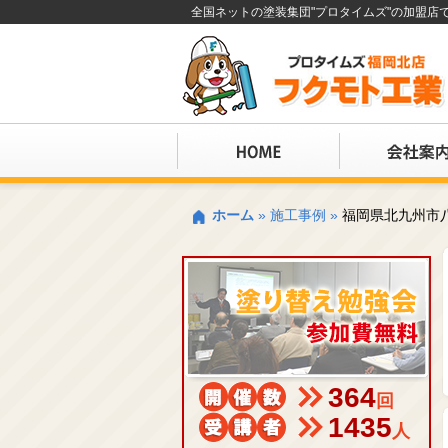
全国ネットの塗装集団"プロタイムズ"の加盟
ホーム
»
施工事例
»
福岡県北九州市
364
回
1435
人