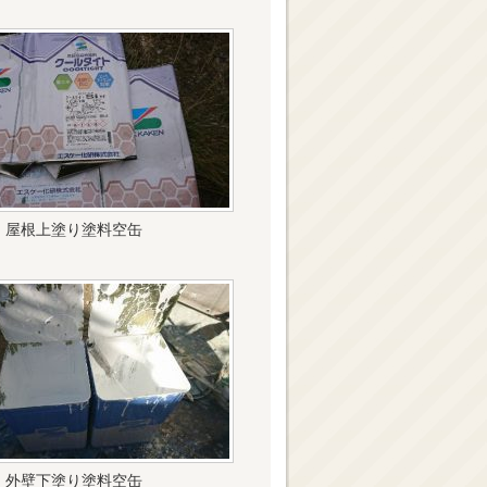
屋根上塗り塗料空缶
外壁下塗り塗料空缶