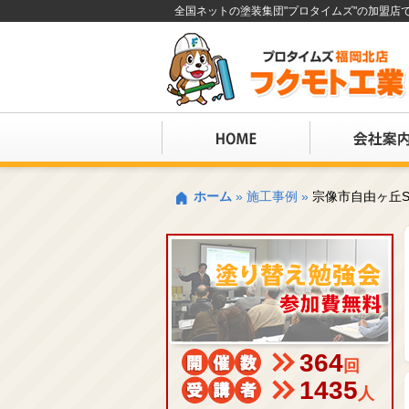
全国ネットの塗装集団"プロタイムズ"の加盟
ホーム
»
施工事例
»
宗像市自由ヶ丘
364
回
1435
人