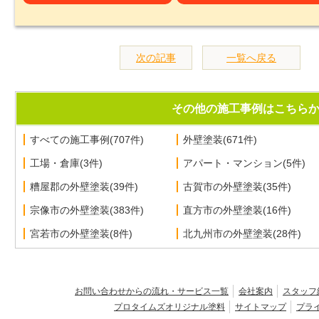
前の記事
次の記事
一覧へ戻る
その他の施工事例はこちら
すべての施工事例(707件)
外壁塗装(671件)
工場・倉庫(3件)
アパート・マンション(5件)
糟屋郡の外壁塗装(39件)
古賀市の外壁塗装(35件)
宗像市の外壁塗装(383件)
直方市の外壁塗装(16件)
宮若市の外壁塗装(8件)
北九州市の外壁塗装(28件)
お問い合わせからの流れ・サービス一覧
会社案内
スタッフ
プロタイムズオリジナル塗料
サイトマップ
プラ