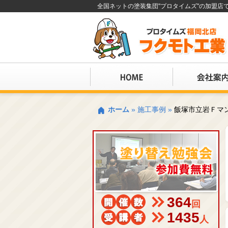
全国ネットの塗装集団"プロタイムズ"の加盟
ホーム
»
施工事例
»
飯塚市立岩Ｆマ
364
回
1435
人