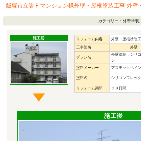
飯塚市立岩Ｆマンション様外壁・屋根塗装工事 外壁
カテゴリー：
外壁塗装
リフォーム内容
外壁・屋根塗装
工事箇所
外壁
外壁塗装：シリ
プラン名
ン
塗料メーカー
アステックペイ
塗料名
シリコンフレッ
リフォーム期間
２８日間