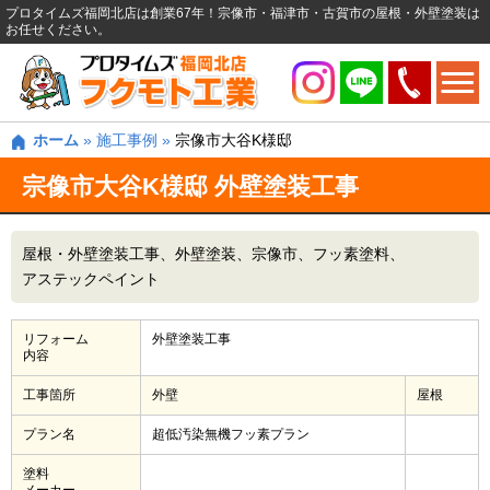
プロタイムズ福岡北店は創業67年！宗像市・福津市・古賀市の屋根・外壁塗装は
お任せください。
ホーム
»
施工事例
»
宗像市大谷K様邸
宗像市大谷K様邸 外壁塗装工事
屋根・外壁塗装工事
外壁塗装
宗像市
フッ素塗料
アステックペイント
リフォーム
外壁塗装工事
内容
工事箇所
外壁
屋根
プラン名
超低汚染無機フッ素プラン
塗料
メーカー