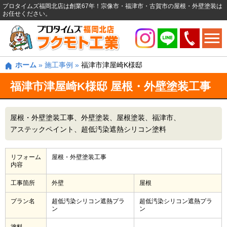
プロタイムズ福岡北店は創業67年！宗像市・福津市・古賀市の屋根・外壁塗装は
お任せください。
ホーム
»
施工事例
»
福津市津屋崎K様邸
福津市津屋崎K様邸 屋根・外壁塗装工事
屋根・外壁塗装工事
外壁塗装
屋根塗装
福津市
アステックペイント
超低汚染遮熱シリコン塗料
リフォーム
屋根・外壁塗装工事
内容
工事箇所
外壁
屋根
プラン名
超低汚染シリコン遮熱プラ
超低汚染シリコン遮熱プラ
ン
ン
塗料