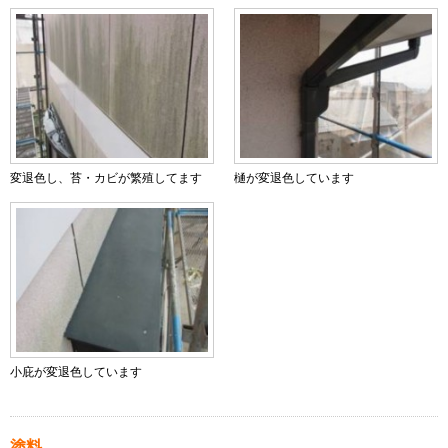
変退色し、苔・カビが繁殖してます
樋が変退色しています
小庇が変退色しています
塗料