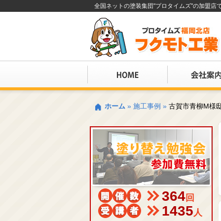
全国ネットの塗装集団"プロタイムズ"の加盟
ホーム
»
施工事例
»
古賀市青柳M様
364
回
1435
人