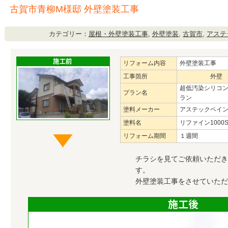
古賀市青柳M様邸 外壁塗装工事
カテゴリー：
屋根・外壁塗装工事
,
外壁塗装
,
古賀市
,
アステ
リフォーム内容
外壁塗装工事
工事箇所
外壁
超低汚染シリコ
プラン名
ラン
塗料メーカー
アステックペイ
塗料名
リファイン1000Si
リフォーム期間
１週間
チラシを見てご依頼いただき
す。
外壁塗装工事をさせていただ