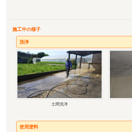
施工中の様子
洗浄
土間洗浄
使用塗料