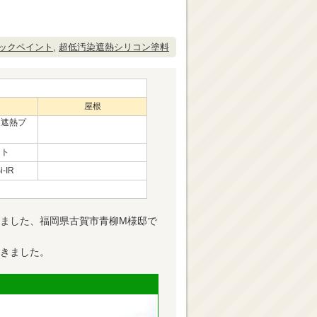
ックペイント
,
超低汚染遮熱シリコン塗料
屋根
ン遮熱プ
ント
-IR
ました、福岡県古賀市青柳M様邸で
きました。