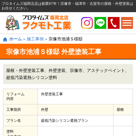
プロタイムズ福岡北店は創業67年！宗像市・福津市・古賀市の屋根・外壁塗装は
お任せください。
ホーム
»
施工事例
»
宗像市池浦Ｓ様邸
宗像市池浦Ｓ様邸 外壁塗装工事
屋根・外壁塗装工事
外壁塗装
宗像市
アステックペイント
超低汚染遮熱シリコン塗料
リフォーム
外壁塗装工事
内容
工事箇所
外壁
屋根
プラン名
超低汚染シリコン遮熱プラン
塗料
メーカー