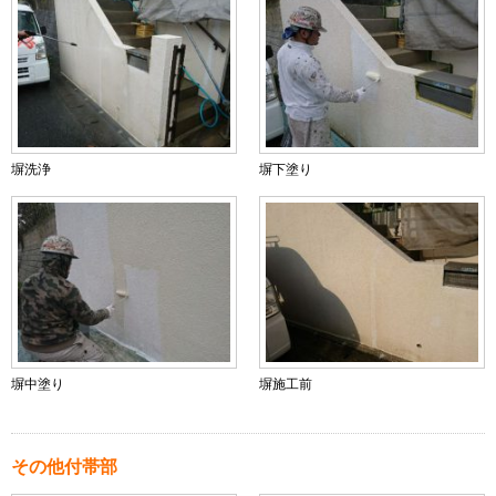
塀洗浄
塀下塗り
塀中塗り
塀施工前
その他付帯部