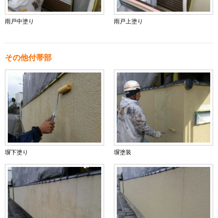
雨戸中塗り
雨戸上塗り
その他付帯部
塀下塗り
塀塗装