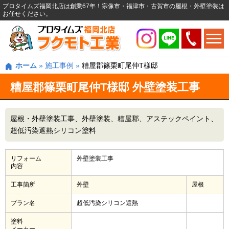
プロタイムズ福岡北店は創業67年！宗像市・福津市・古賀市の屋根・外壁塗装は
お任せください。
ホーム
»
施工事例
»
糟屋郡篠栗町尾仲T様邸
糟屋郡篠栗町尾仲T様邸 外壁塗装工事
屋根・外壁塗装工事
外壁塗装
糟屋郡
アステックペイント
超低汚染遮熱シリコン塗料
リフォーム
外壁塗装工事
内容
工事箇所
外壁
屋根
プラン名
超低汚染シリコン遮熱
塗料
メーカー