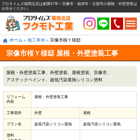
プロタイムズ福岡北店は創業67年！宗像市・福津市・古賀市の屋根・外壁塗装は
お任せください。
ホーム
»
施工事例
»
宗像市桜Ｙ様邸
宗像市桜Ｙ様邸 屋根・外壁塗装工事
屋根・外壁塗装工事
外壁塗装
屋根塗装
宗像市
アステックペイント
超低汚染遮熱シリコン塗料
リフォーム
屋根・外壁塗装工事
内容
工事箇所
外壁
屋根
プラン名
超低汚染シリコン遮熱
超低汚染シリコン遮熱
塗料
メーカー