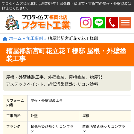
プロタイムズ福岡北店は創業67年！宗像市・福津市・古賀市の屋根・外壁塗装は
お任せください。
ホーム
»
施工事例
»
糟屋郡新宮町花立花Ｔ様邸
糟屋郡新宮町花立花Ｔ様邸 屋根・外壁塗
装工事
屋根・外壁塗装工事
外壁塗装
屋根塗装
糟屋郡
アステックペイント
超低汚染遮熱シリコン塗料
リフォーム
屋根・外壁塗装工事
内容
工事箇所
外壁
屋根
プラン名
超低汚染遮熱シリコンプラ
超低汚染遮熱シリコンプラ
ン
ン