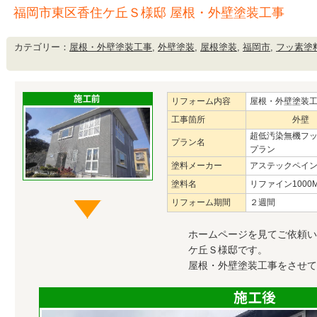
福岡市東区香住ケ丘Ｓ様邸 屋根・外壁塗装工事
カテゴリー：
屋根・外壁塗装工事
,
外壁塗装
,
屋根塗装
,
福岡市
,
フッ素塗
リフォーム内容
屋根・外壁塗装
工事箇所
外壁
超低汚染無機フ
プラン名
プラン
塗料メーカー
アステックペイ
塗料名
リファイン1000M
リフォーム期間
２週間
ホームページを見てご依頼い
ケ丘Ｓ様邸です。
屋根・外壁塗装工事をさせて