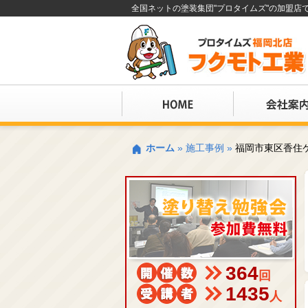
全国ネットの塗装集団"プロタイムズ"の加盟
ホーム
»
施工事例
»
福岡市東区香住
364
回
1435
人