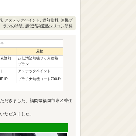
料
,
アステックペイント
,
遮熱塗料
,
無機プ
ランの塗装
,
超低汚染遮熱シリコン塗料
工事
屋根
ッ素遮熱
超低汚染無機フッ素遮熱
プラン
ント
アステックペイント
F-IR
プラチナ無機コート700JY
ただきました、福岡県福岡市東区香住
いただきました。