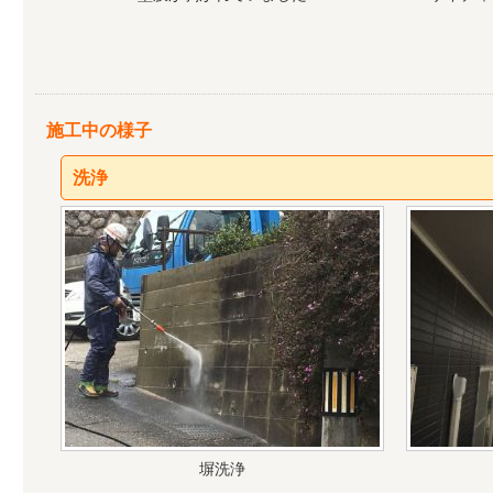
施工中の様子
洗浄
塀洗浄