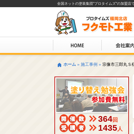
全国ネットの塗装集団"プロタイムズ"の加盟
ホーム
»
施工事例
»
宗像市三郎丸Ｓ
364
回
1435
人