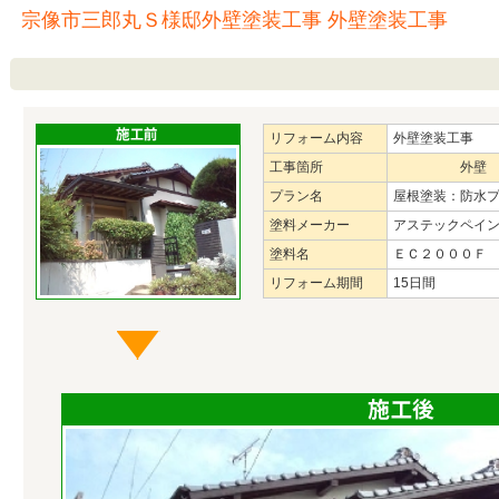
宗像市三郎丸Ｓ様邸外壁塗装工事 外壁塗装工事
リフォーム内容
外壁塗装工事
工事箇所
外壁
プラン名
屋根塗装：防水
塗料メーカー
アステックペイ
塗料名
ＥＣ２０００Ｆ
リフォーム期間
15日間