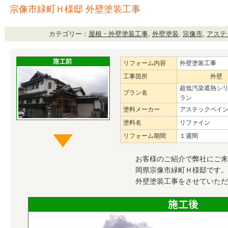
宗像市緑町Ｈ様邸 外壁塗装工事
カテゴリー：
屋根・外壁塗装工事
,
外壁塗装
,
宗像市
,
アステ
リフォーム内容
外壁塗装工事
工事箇所
外壁
超低汚染遮熱シ
プラン名
ラン
塗料メーカー
アステックペイ
塗料名
リファイン
リフォーム期間
１週間
お客様のご紹介で弊社にご来
岡県宗像市緑町Ｈ様邸です。
外壁塗装工事をさせていただ