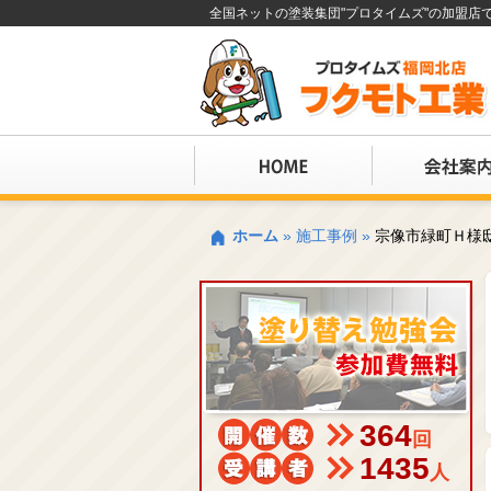
全国ネットの塗装集団"プロタイムズ"の加盟
ホーム
»
施工事例
»
宗像市緑町Ｈ様
364
回
1435
人