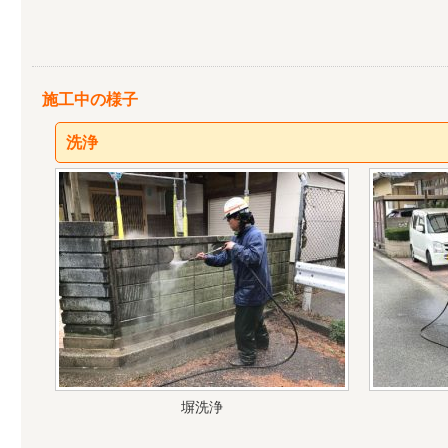
施工中の様子
洗浄
塀洗浄