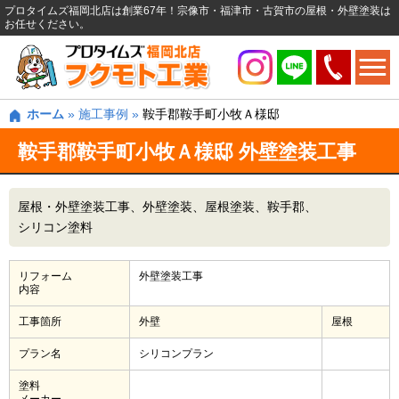
プロタイムズ福岡北店は創業67年！宗像市・福津市・古賀市の屋根・外壁塗装は
お任せください。
ホーム
»
施工事例
»
鞍手郡鞍手町小牧Ａ様邸
鞍手郡鞍手町小牧Ａ様邸 外壁塗装工事
屋根・外壁塗装工事
外壁塗装
屋根塗装
鞍手郡
シリコン塗料
リフォーム
外壁塗装工事
内容
工事箇所
外壁
屋根
プラン名
シリコンプラン
塗料
メーカー