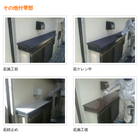
その他付帯部
庇施工前
庇ケレン中
庇錆止め
庇施工後