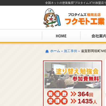
全国ネットの塗装集団"プロタイムズ"の加盟
ホーム
»
施工事例
»
遠賀郡岡垣町Ｍ
364
回
1435
人