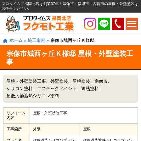
プロタイムズ福岡北店は創業67年！宗像市・福津市・古賀市の屋根・外壁塗装は
お任せください。
ホーム
»
施工事例
»
宗像市城西ヶ丘Ｋ様邸
宗像市城西ヶ丘Ｋ様邸 屋根・外壁塗装工
事
屋根・外壁塗装工事
外壁塗装
屋根塗装
宗像市
シリコン塗料
アステックペイント
遮熱塗料
超低汚染遮熱シリコン塗料
リフォーム
屋根・外壁塗装工事
内容
工事箇所
外壁
屋根
プラン名
超低汚染シリコンプラン
超低汚染遮熱シリコンプラン