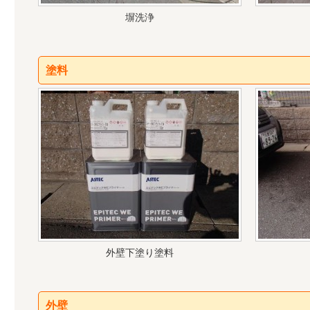
塀洗浄
塗料
外壁下塗り塗料
外壁