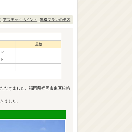
市
,
アステックペイント
,
無機プランの塗装
屋根
ラン
ント
0
ただきました、福岡県福岡市東区松崎
きました。