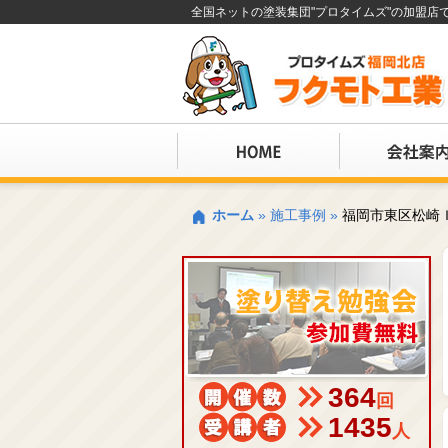
全国ネットの塗装集団"プロタイムズ"の加盟
ホーム
»
施工事例
»
福岡市東区松崎
364
回
1435
人