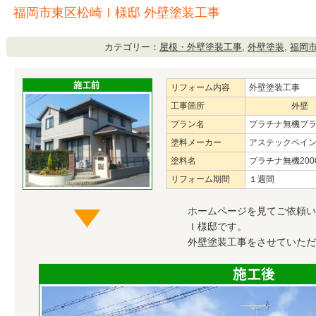
福岡市東区松崎Ｉ様邸 外壁塗装工事
カテゴリー：
屋根・外壁塗装工事
,
外壁塗装
,
福岡
リフォーム内容
外壁塗装工事
工事箇所
外壁
プラン名
プラチナ無機プ
塗料メーカー
アステックペイ
塗料名
プラチナ無機200
リフォーム期間
１週間
ホームページを見てご依頼い
Ｉ様邸です。
外壁塗装工事をさせていただ