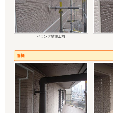
ベランダ壁施工前
雨樋